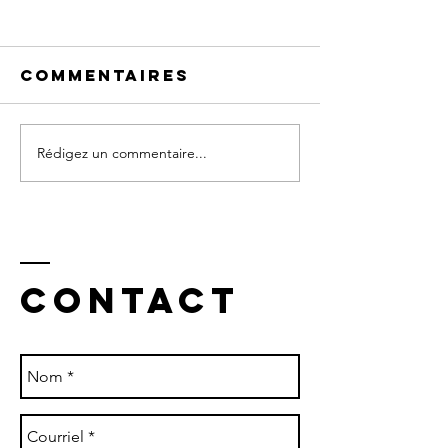
Commentaires
Rédigez un commentaire...
entrevue à
éducati
noustv
continu
coachin
Contact