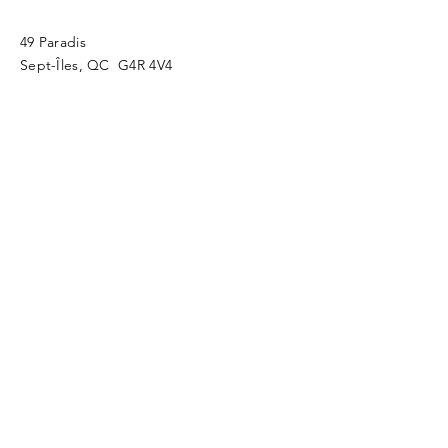
49 Paradis
Sept-Îles, QC G4R 4V4
Tél :
418-409-5016
marc.poliquin@coachingcotenord.com
Cookies & Confidentialité
Politique en matière de protections des
renseignements personnels
© 2025